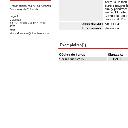
secret à un bien
espère trouver l
Red de Bibliotecas de las Alianzas
que, y pénétrant 
Francesas de Colombia.
secret. Et cette 
Ce «conte fantast
BogotÃ¡
domaine de l'art
Colombia
+ (57)1 395000 ext.1201, 2201 o
Sous niveau :
Sin asignar
3305
Index niveau :
Sin asignar
pmb-
alianzafrancesa@cloudbiteca.com
Exemplaires(1)
Código de barras
Signatura
400-00000002446
LIT BAL T