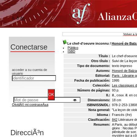
A-
A
A+
Volver a 
Le chef-d'oeuvre inconnu
/
Honoré de Balz
Conectarse
Público
ISBD
Título :
Le chef-d'oeuvre
Otro título :
Suivi de La leçon
Tipo de documento:
texto impreso
acceder a su cuenta de
Autores:
Honoré de Balza
usuario
Editorial:
Paris : Librairie
Fecha de publicación:
1995
Colección:
Les classiques d
Número de páginas:
93 p.
Il.:
ill., couv. ill. en c
Dimensiones:
18 cm
OlvidÃ© mi contraseÃ±a
ISBN/ISSN/DL:
978-2-253-1380
Nota general:
"La leçon de vio
Idioma :
Francés (
fre
)
Clasificación:
842
Littérature 
Resumen:
A Paris, au début
gloire : Nicolas P
DirecciÃ³n
plénitude de son 
mystère qui a cô