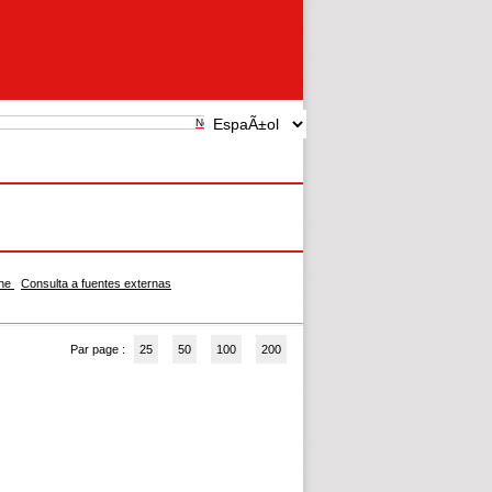
New search
che
Consulta a fuentes externas
Par page :
25
50
100
200