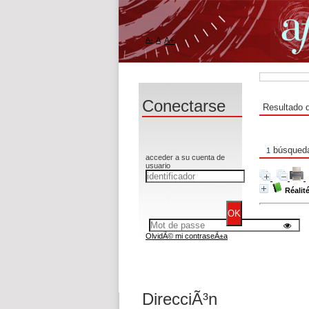
A-
A
A+
Conectarse
Resultado 
búsqueda
1
acceder a su cuenta de
usuario
Réalit
OlvidÃ© mi contraseÃ±a
DirecciÃ³n