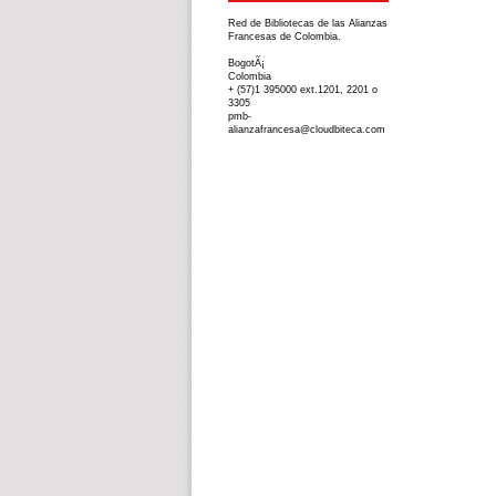
Red de Bibliotecas de las Alianzas
Francesas de Colombia.
BogotÃ¡
Colombia
+ (57)1 395000 ext.1201, 2201 o
3305
pmb-
alianzafrancesa@cloudbiteca.com