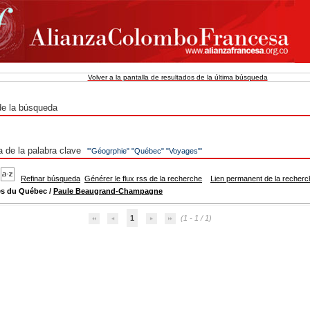
Volver a la pantalla de resultados de la última búsqueda
de la búsqueda
 de la palabra clave
'"Géogrphie" "Québec" "Voyages"'
Refinar búsqueda
Générer le flux rss de la recherche
Lien permanent de la recher
és du Québec
/
Paule Beaugrand-Champagne
1
(1 - 1 / 1)