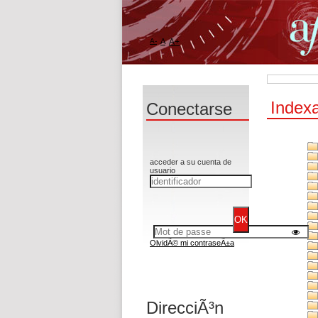
A-
A
A+
Index
Conectarse
acceder a su cuenta de
usuario
OlvidÃ© mi contraseÃ±a
DirecciÃ³n