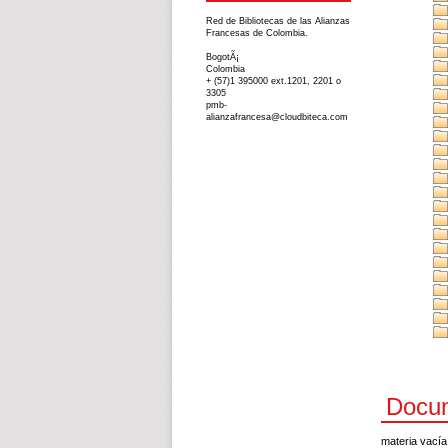
Red de Bibliotecas de las Alianzas
Francesas de Colombia.
BogotÃ¡
Colombia
+ (57)1 395000 ext.1201, 2201 o
3305
pmb-
alianzafrancesa@cloudbiteca.com
Docum
materia vacía