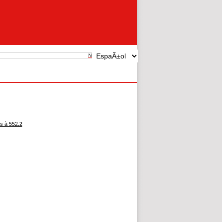
New search
s à 552.2