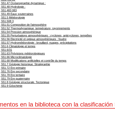
551.47 Océanographie dynamique :
551.48 Hydrologie :
551.483 083
551.49 Eaux souterraines
551.5 Météorologie
551.508 3
551.51 Composition de l'atmosphère
551.52 Thermodynamique, température, rayonnements
551.54 Pression atmosphérique
551.55 Perturbations atmosphériques : cyclones, anticyclones, tempêtes
551.56 Electricité et optique atmosphériques : foudre
551.57 Hydrométéorologie : brouillard, nuages, précipitations
551.6 Climatologie et temps
551.6/31
551.63 Prévisions météorologiques
551.66 Microclimatologie
551.68 Modifications artificielles et contrôle du temps
551.7 Géologie historique. Stratigraphie
551.72 Ere primaire
551.76 Ere secondaire
551.78 Ere tertiaire
551.79 Ere quaternaire
551.8 Géologie structurale. Tectonique
551.9 Géochimie
entos en la biblioteca con la clasificación