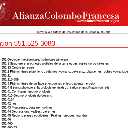
Volver a la pantalla de resultados de la última búsqueda
ation 551.525 3083
551 Géologie, météorologie, hydrologie générale
551.1 Structure et propriétés globales de la terre et des autres corps célestes
551.13 Croûte terrestre
551.2 Phénomènes plutoniens : séismes, volcans, geysers... classer les roches volcanique
551.21
551.210 809
551.3 Phénomènes de surface et exogènes et leurs agents : érosion
551.4 Géomorphologie et hydrologie générale : création et modification du relief
551.41 Continents, géomorphologie
551.415 Géomorphologie du déserts
551.4154
551.42 Iles
551.43 Montagnes, plateaux, collines
551.44 Dépressions, vallées, cavernes
551.45 Régions planes et côtières : Prairies, steppes, toundra
551.46
551.460
551.460 83