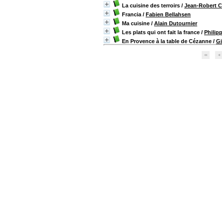
La cuisine des terroirs
/
Jean-Robert C
Francia
/
Fabien Bellahsen
Ma cuisine
/
Alain Dutournier
Les plats qui ont fait la france
/
Philip
En Provence à la table de Cézanne
/
Gi