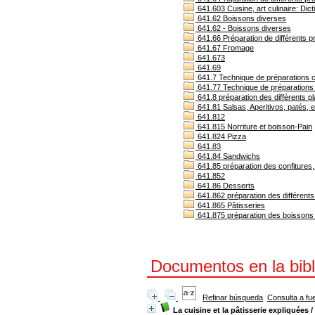
641.603 Cuisine, art culinaire: Dict
641.62 Boissons diverses
641.62 - Boissons diverses
641.66 Préparation de différents pr
641.67 Fromage
641.673
641.69
641.7 Technique de préparations c
641.77 Technique de préparations cu
641.8 préparation des différents pl
641.81 Salsas, Aperitivos, patés, 
641.812
641.815 Norriture et boisson-Pain
641.824 Pizza
641.83
641.84 Sandwichs
641.85 préparation des confiture
641.852
641.86 Desserts
641.862 préparation des différents
641.865 Pâtisseries
641.875 préparation des boissons 
Documentos en la bibli
Refinar búsqueda
Consulta a fu
La cuisine et la pâtisserie expliquées
/