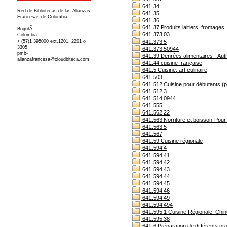
641.34
Red de Bibliotecas de las Alianzas
641.35
Francesas de Colombia.
641.36
641.37 Produits laitiers, fromages.
BogotÃ¡
641.373 03
Colombia
+ (57)1 395000 ext.1201, 2201 o
641.373 5
3305
641.373 50944
pmb-
641.39 Denrées alimentaires - Aut
alianzafrancesa@cloudbiteca.com
641.44 cuisine française
641.5 Cuisine, art culinaire
641.503
641.512 Cuisine pour débutants (pl
641.512 3
641.514 0944
641.555
641.562 22
641.563 Norriture et boisson-Pour
641.563 5
641.567
641.59 Cuisine régionale
641.594 4
641.594 41
641.594 42
641.594 43
641.594 44
641.594 45
641.594 46
641.594 49
641.594 494
641.595 1 Cuisine Régionale. Chine
641.595.38
641.6 Préparation de différents pro