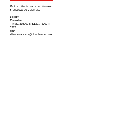
Red de Bibliotecas de las Alianzas
Francesas de Colombia.
BogotÃ¡
Colombia
+ (57)1 395000 ext.1201, 2201 o
3305
pmb-
alianzafrancesa@cloudbiteca.com