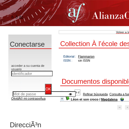
A-
A
A+
Volver a 
Collection À l'école d
Conectarse
Editorial :
Flammarion
ISSN :
sin ISSN
acceder a su cuenta de
usuario
Documentos disponible
Refinar búsqueda
Consulta a fu
OlvidÃ© mi contraseÃ±a
Léon et son croco
/
Magdalena
DirecciÃ³n