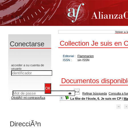
A-
A
A+
Volver a 
Collection Je suis en 
Conectarse
Editorial :
Flammarion
ISSN :
sin ISSN
acceder a su cuenta de
usuario
Documentos disponible
Refinar búsqueda
Consulta a fu
OlvidÃ© mi contraseÃ±a
La fête de l'école, 6. Je suis en CP
/
Ma
DirecciÃ³n