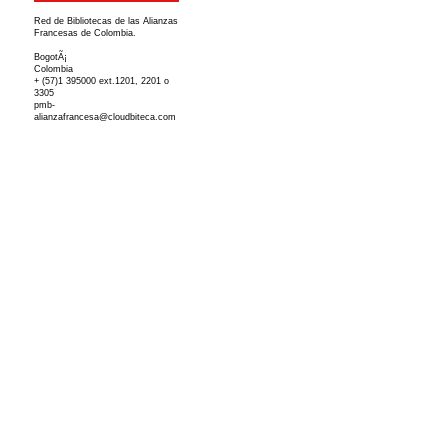
Red de Bibliotecas de las Alianzas
Francesas de Colombia.
BogotÃ¡
Colombia
+ (57)1 395000 ext.1201, 2201 o
3305
pmb-
alianzafrancesa@cloudbiteca.com