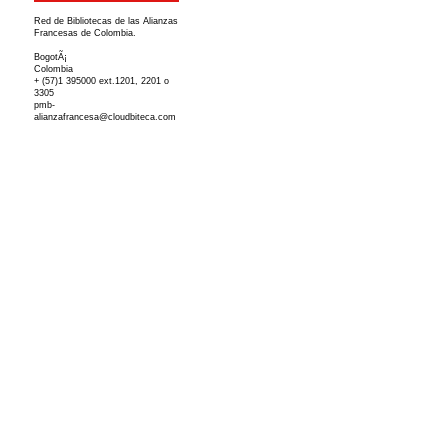
Red de Bibliotecas de las Alianzas
Francesas de Colombia.
BogotÃ¡
Colombia
+ (57)1 395000 ext.1201, 2201 o
3305
pmb-
alianzafrancesa@cloudbiteca.com