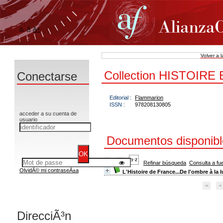
A-
A
A+
Volver a 
Collection HISTOIRE
Conectarse
Editorial :
Flammarion
ISSN :
978208130805
acceder a su cuenta de
usuario
Documentos disponible
Refinar búsqueda
Consulta a fu
OlvidÃ© mi contraseÃ±a
L'Histoire de France...De l'ombre à la 
DirecciÃ³n