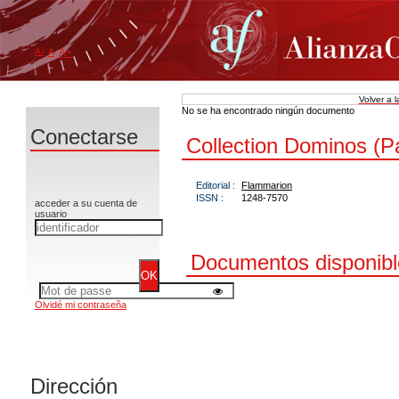
A-
A
A+
Volver a 
No se ha encontrado ningún documento
Conectarse
Collection Dominos (Pa
Editorial :
Flammarion
ISSN :
1248-7570
acceder a su cuenta de
usuario
Documentos disponible
Olvidé mi contraseña
Dirección