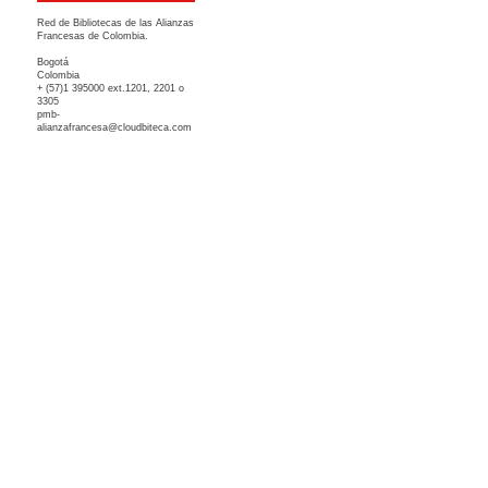
Red de Bibliotecas de las Alianzas
Francesas de Colombia.
Bogotá
Colombia
+ (57)1 395000 ext.1201, 2201 o
3305
pmb-
alianzafrancesa@cloudbiteca.com