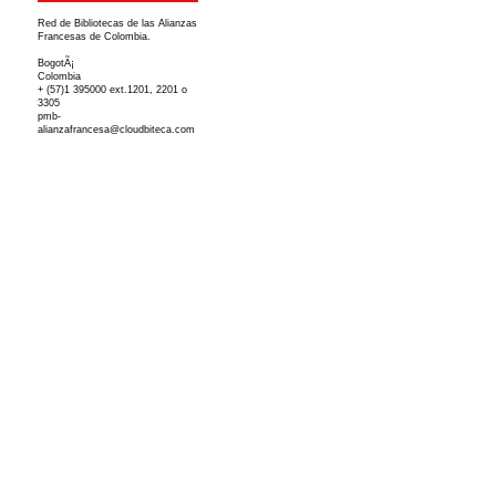
Red de Bibliotecas de las Alianzas
Francesas de Colombia.
BogotÃ¡
Colombia
+ (57)1 395000 ext.1201, 2201 o
3305
pmb-
alianzafrancesa@cloudbiteca.com