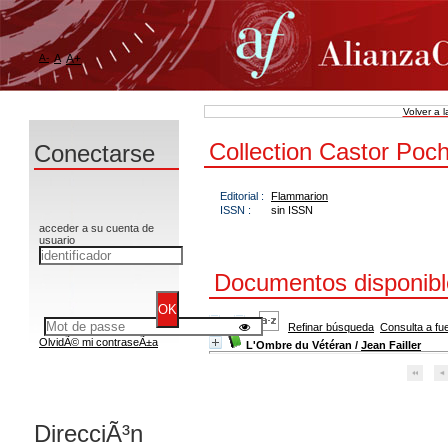
A-
A
A+
Volver a 
Collection Castor Poc
Conectarse
Editorial :
Flammarion
ISSN :
sin ISSN
acceder a su cuenta de
usuario
Documentos disponible
Refinar búsqueda
Consulta a fu
OlvidÃ© mi contraseÃ±a
L'Ombre du Vétéran
/
Jean Failler
DirecciÃ³n