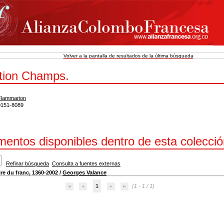
Volver a la pantalla de resultados de la última búsqueda
ction Champs.
Flammarion
0151-8089
entos disponibles dentro de esta colecció
Refinar búsqueda
Consulta a fuentes externas
ire du franc, 1360-2002
/
Georges Valance
1
(1 - 1 / 1)