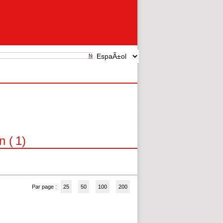
New search
n (
1
)
Par page :
25
50
100
200