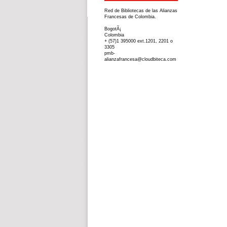
Red de Bibliotecas de las Alianzas
Francesas de Colombia.
BogotÃ¡
Colombia
+ (57)1 395000 ext.1201, 2201 o
3305
pmb-
alianzafrancesa@cloudbiteca.com