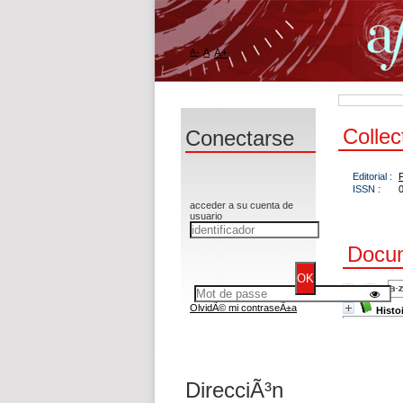
A-
A
A+
Colle
Conectarse
Editorial :
ISSN :
acceder a su cuenta de
usuario
Docum
OlvidÃ© mi contraseÃ±a
Histo
DirecciÃ³n