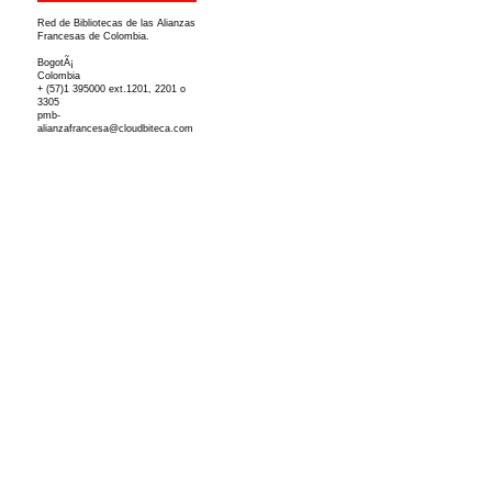
Red de Bibliotecas de las Alianzas
Francesas de Colombia.
BogotÃ¡
Colombia
+ (57)1 395000 ext.1201, 2201 o
3305
pmb-
alianzafrancesa@cloudbiteca.com