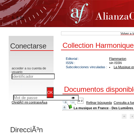
A-
A
A+
Volver a 
Collection Harmonique
Conectarse
Editorial :
Flammarion
ISSN :
sin ISSN
Subcolecciones vinculadas :
La Musique e
acceder a su cuenta de
usuario
Documentos disponible
OlvidÃ© mi contraseÃ±a
Refinar búsqueda
Consulta a fu
La musique en France - Des Lumières
DirecciÃ³n