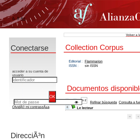
A-
A
A+
Volver a 
Collection Corpus
Conectarse
Editorial :
Flammarion
ISSN :
sin ISSN
acceder a su cuenta de
usuario
Documentos disponible
Refinar búsqueda
Consulta a fu
OlvidÃ© mi contraseÃ±a
Le lecteur
DirecciÃ³n