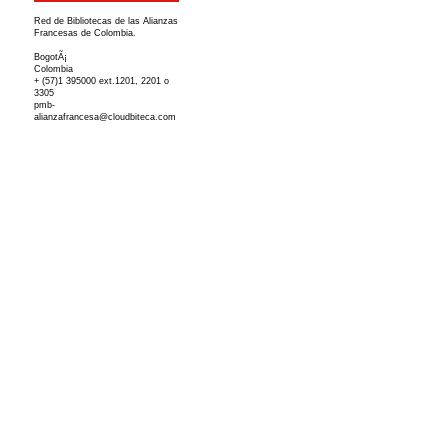
Red de Bibliotecas de las Alianzas
Francesas de Colombia.
BogotÃ¡
Colombia
+ (57)1 395000 ext.1201, 2201 o
3305
pmb-
alianzafrancesa@cloudbiteca.com