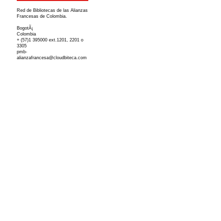
Red de Bibliotecas de las Alianzas
Francesas de Colombia.
BogotÃ¡
Colombia
+ (57)1 395000 ext.1201, 2201 o
3305
pmb-
alianzafrancesa@cloudbiteca.com