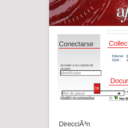
A-
A
A+
Colle
Conectarse
Editorial :
ISSN :
acceder a su cuenta de
usuario
Docum
OlvidÃ© mi contraseÃ±a
Her-B
DirecciÃ³n