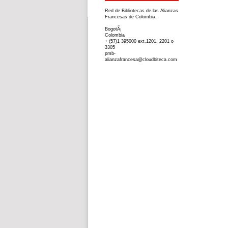
Red de Bibliotecas de las Alianzas
Francesas de Colombia.
BogotÃ¡
Colombia
+ (57)1 395000 ext.1201, 2201 o
3305
pmb-
alianzafrancesa@cloudbiteca.com