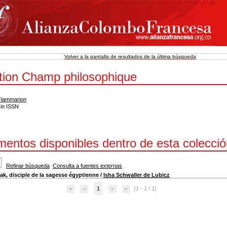
Volver a la pantalla de resultados de la última búsqueda
ction Champ philosophique
Flammarion
sin ISSN
entos disponibles dentro de esta colecció
Refinar búsqueda
Consulta a fuentes externas
ak, disciple de la sagesse égyptienne
/
Isha Schwaller de Lubicz
1
(1 - 1 / 1)