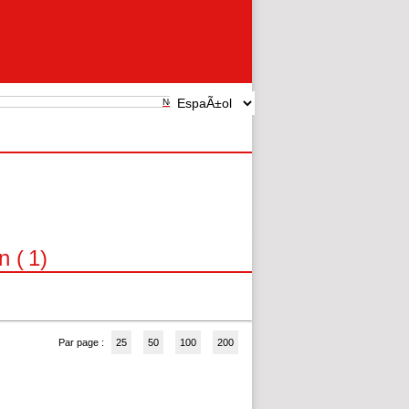
New search
n (
1
)
Par page :
25
50
100
200