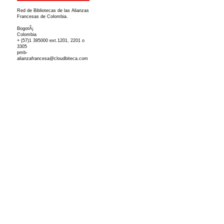
Red de Bibliotecas de las Alianzas
Francesas de Colombia.
BogotÃ¡
Colombia
+ (57)1 395000 ext.1201, 2201 o
3305
pmb-
alianzafrancesa@cloudbiteca.com