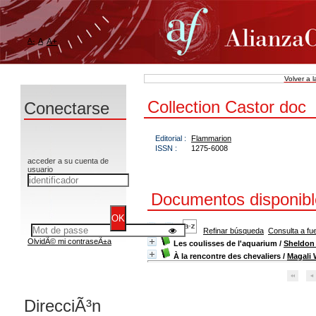
A-
A
A+
Volver a 
Collection Castor doc
Conectarse
Editorial :
Flammarion
ISSN :
1275-6008
acceder a su cuenta de
usuario
Documentos disponible
Refinar búsqueda
Consulta a fu
OlvidÃ© mi contraseÃ±a
Les coulisses de l'aquarium
/
Sheldon 
À la rencontre des chevaliers
/
Magali 
DirecciÃ³n