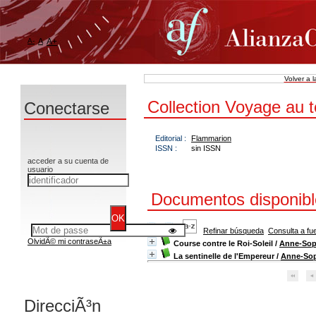
A-
A
A+
Volver a 
Collection Voyage au t
Conectarse
Editorial :
Flammarion
ISSN :
sin ISSN
acceder a su cuenta de
usuario
Documentos disponible
Refinar búsqueda
Consulta a fu
OlvidÃ© mi contraseÃ±a
Course contre le Roi-Soleil
/
Anne-Soph
La sentinelle de l'Empereur
/
Anne-Sop
DirecciÃ³n