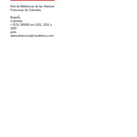
Red de Bibliotecas de las Alianzas
Francesas de Colombia.
BogotÃ¡
Colombia
+ (57)1 395000 ext.1201, 2201 o
3305
pmb-
alianzafrancesa@cloudbiteca.com