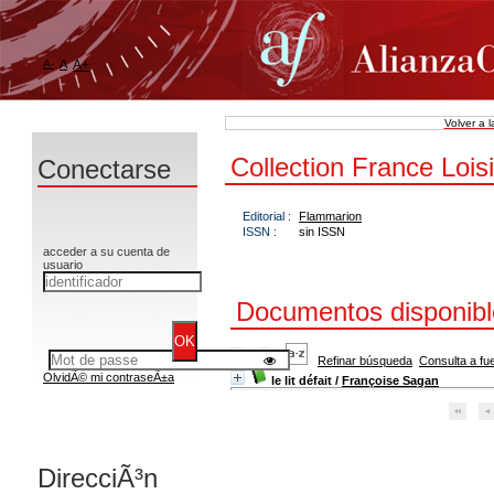
A-
A
A+
Volver a 
Collection France Loisi
Conectarse
Editorial :
Flammarion
ISSN :
sin ISSN
acceder a su cuenta de
usuario
Documentos disponible
Refinar búsqueda
Consulta a fu
OlvidÃ© mi contraseÃ±a
le lit défait
/
Françoise Sagan
DirecciÃ³n