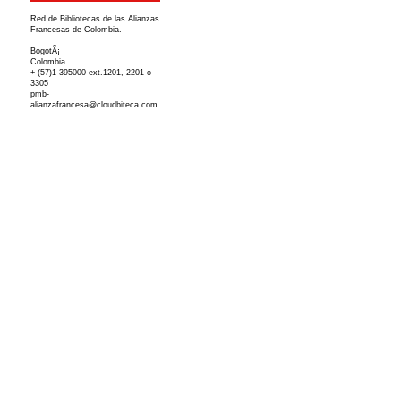
Red de Bibliotecas de las Alianzas
Francesas de Colombia.
BogotÃ¡
Colombia
+ (57)1 395000 ext.1201, 2201 o
3305
pmb-
alianzafrancesa@cloudbiteca.com