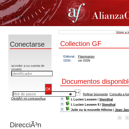
A-
A
A+
Volver a 
Collection GF
Conectarse
Editorial :
Flammarion
ISSN :
sin ISSN
acceder a su cuenta de
usuario
Documentos disponible
Refinar búsqueda
Consulta a fu
OlvidÃ© mi contraseÃ±a
I. Lucien Leuwen
/
Stendhal
I. Lucien Leuwen II
/
Stendhal
Julie ou la nouvelle Héloise
/
Jean-Ja
DirecciÃ³n