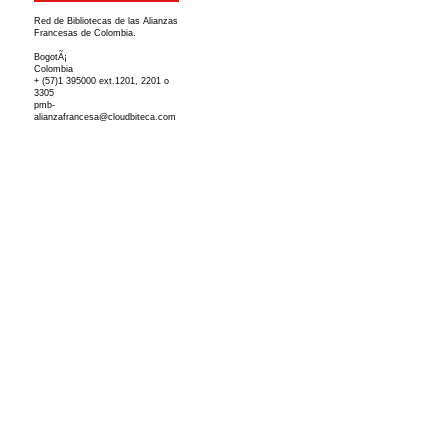
Red de Bibliotecas de las Alianzas
Francesas de Colombia.
BogotÃ¡
Colombia
+ (57)1 395000 ext.1201, 2201 o
3305
pmb-
alianzafrancesa@cloudbiteca.com