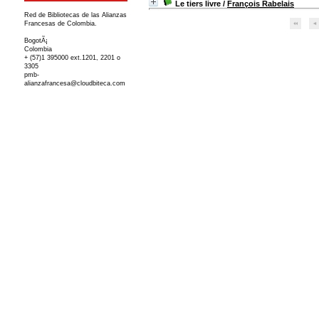
Le tiers livre
/
François Rabelais
Red de Bibliotecas de las Alianzas
Francesas de Colombia.
BogotÃ¡
Colombia
+ (57)1 395000 ext.1201, 2201 o
3305
pmb-
alianzafrancesa@cloudbiteca.com