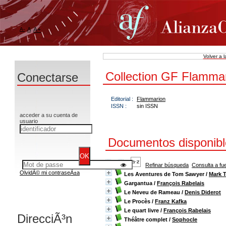
A-
A
A+
Volver a 
Collection GF Flamma
Conectarse
Editorial :
Flammarion
ISSN :
sin ISSN
acceder a su cuenta de
usuario
Documentos disponible
Refinar búsqueda
Consulta a fu
OlvidÃ© mi contraseÃ±a
Les Aventures de Tom Sawyer
/
Mark 
Gargantua
/
François Rabelais
Le Neveu de Rameau
/
Denis Diderot
Le Procès
/
Franz Kafka
Le quart livre
/
François Rabelais
DirecciÃ³n
Théâtre complet
/
Sophocle