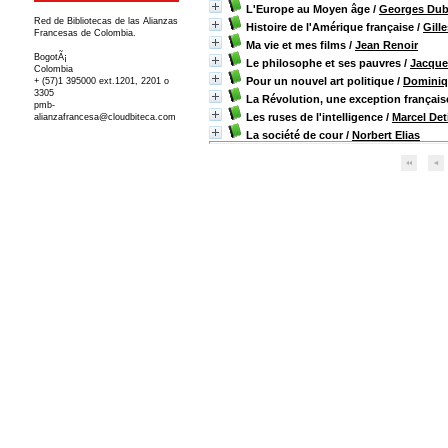
L'Europe au Moyen âge
/
Georges Du
Red de Bibliotecas de las Alianzas
Histoire de l'Amérique française
/
Gill
Francesas de Colombia.
Ma vie et mes films
/
Jean Renoir
BogotÃ¡
Le philosophe et ses pauvres
/
Jacque
Colombia
Pour un nouvel art politique
/
Dominiq
+ (57)1 395000 ext.1201, 2201 o
3305
La Révolution, une exception français
pmb-
Les ruses de l'intelligence
/
Marcel Det
alianzafrancesa@cloudbiteca.com
La société de cour
/
Norbert Elias