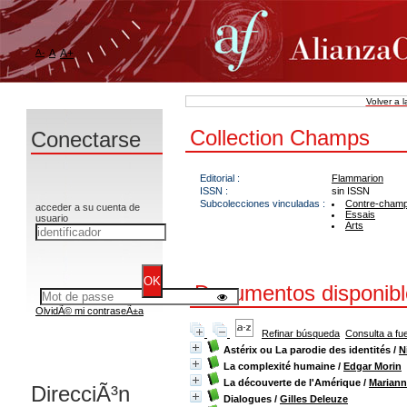
A-
A
A+
Volver a 
Collection Champs
Conectarse
Editorial :
Flammarion
ISSN :
sin ISSN
Subcolecciones vinculadas :
Contre-cham
acceder a su cuenta de
Essais
usuario
Arts
Documentos disponible
OlvidÃ© mi contraseÃ±a
Refinar búsqueda
Consulta a fu
Astérix ou La parodie des identités
/
N
La complexité humaine
/
Edgar Morin
La découverte de l'Amérique
/
Mariann
DirecciÃ³n
Dialogues
/
Gilles Deleuze