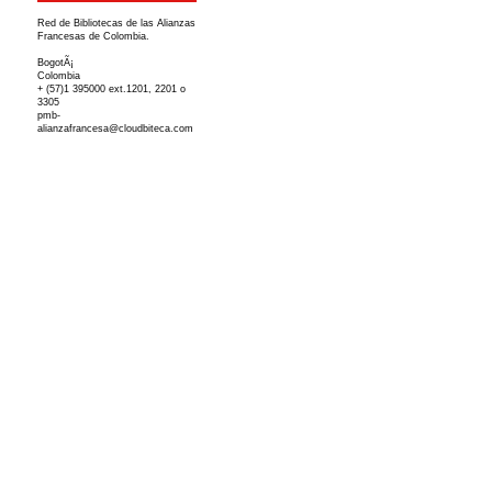
Red de Bibliotecas de las Alianzas
Francesas de Colombia.
BogotÃ¡
Colombia
+ (57)1 395000 ext.1201, 2201 o
3305
pmb-
alianzafrancesa@cloudbiteca.com