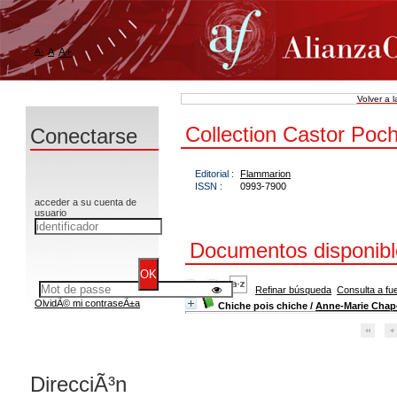
A-
A
A+
Volver a 
Collection Castor Poc
Conectarse
Editorial :
Flammarion
ISSN :
0993-7900
acceder a su cuenta de
usuario
Documentos disponible
Refinar búsqueda
Consulta a fu
OlvidÃ© mi contraseÃ±a
Chiche pois chiche
/
Anne-Marie Cha
DirecciÃ³n