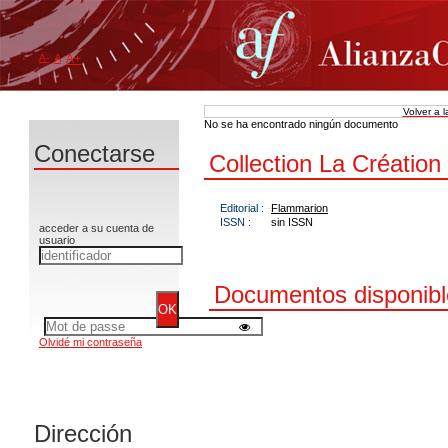
A-
A
A+
Volver a 
No se ha encontrado ningún documento
Conectarse
Collection La Créatio
Editorial :
Flammarion
ISSN :
sin ISSN
acceder a su cuenta de
usuario
Documentos disponible
Olvidé mi contraseña
Dirección