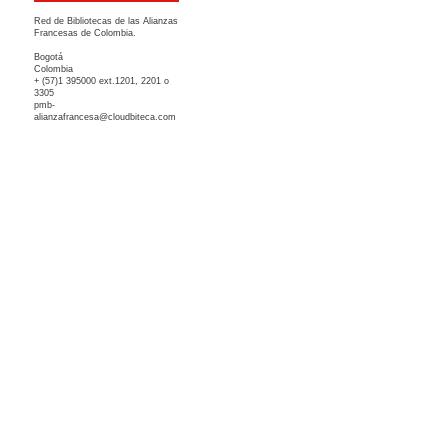
Red de Bibliotecas de las Alianzas
Francesas de Colombia.
Bogotá
Colombia
+ (57)1 395000 ext.1201, 2201 o
3305
pmb-
alianzafrancesa@cloudbiteca.com