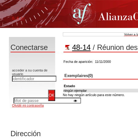
A-
A
A+
Volver a 
Conectarse
48-14
/ Réunion des
Fecha de aparición: 11/11/2000
acceder a su cuenta de
usuario
Exemplaires(0)
Estado
ningún ejemplar
No hay ningún artículo para este número.
Olvidé mi contraseña
Dirección