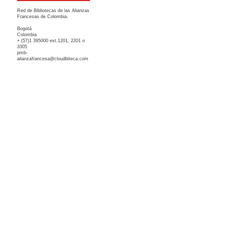
Red de Bibliotecas de las Alianzas
Francesas de Colombia.
Bogotá
Colombia
+ (57)1 395000 ext.1201, 2201 o
3305
pmb-
alianzafrancesa@cloudbiteca.com