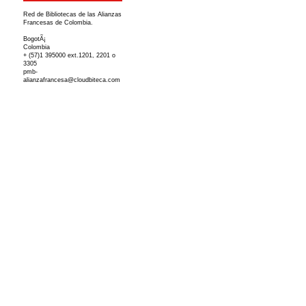
Red de Bibliotecas de las Alianzas
Francesas de Colombia.
BogotÃ¡
Colombia
+ (57)1 395000 ext.1201, 2201 o
3305
pmb-
alianzafrancesa@cloudbiteca.com