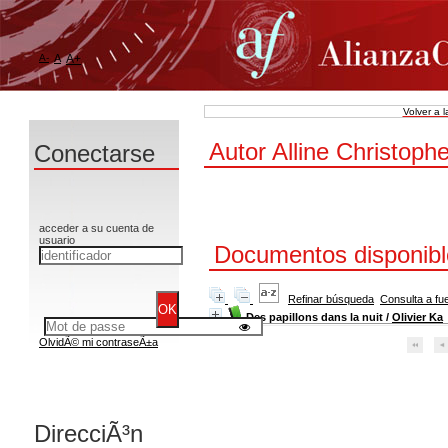
A-
A
A+
Volver a 
Autor Alline Christoph
Conectarse
acceder a su cuenta de
usuario
Documentos disponible
Refinar búsqueda
Consulta a fu
Des papillons dans la nuit
/
Olivier Ka
OlvidÃ© mi contraseÃ±a
DirecciÃ³n