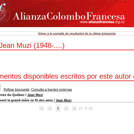
Volver a la pantalla de resultados de la última búsqueda
Jean Muzi (1948-....)
entos disponibles escritos por este autor 
Refinar búsqueda
Consulta a fuentes externas
ntes du Québec
/
Jean Muzi
nt la grand-mère se fit des amis
/
Jean Muzi
1
(1 - 2 / 2)