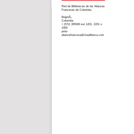
Red de Bibliotecas de las Alianzas
Francesas de Colombia.
BogotÃ¡
Colombia
+ (57)1 395000 ext.1201, 2201 o
3305
pmb-
alianzafrancesa@cloudbiteca.com