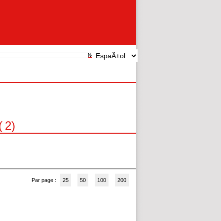
New search
(
2
)
Par page :
25
50
100
200