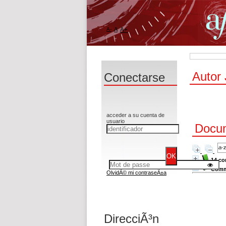
A-
A
A+
Autor 
Conectarse
acceder a su cuenta de
usuario
Docum
14 co
Comme
OlvidÃ© mi contraseÃ±a
DirecciÃ³n